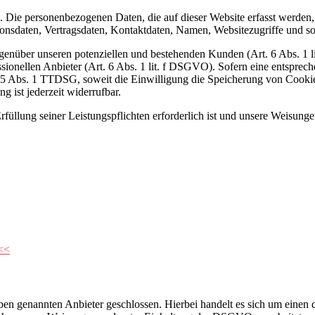
). Die personenbezogenen Daten, die auf dieser Website erfasst werden
nsdaten, Vertragsdaten, Kontaktdaten, Namen, Websitezugriffe und son
genüber unseren potenziellen und bestehenden Kunden (Art. 6 Abs. 1 l
ssionellen Anbieter (Art. 6 Abs. 1 lit. f DSGVO). Sofern eine entsprec
25 Abs. 1 TTDSG, soweit die Einwilligung die Speicherung von Cookies
 ist jederzeit widerrufbar.
rfüllung seiner Leistungspflichten erforderlich ist und unsere Weisung
<<
n genannten Anbieter geschlossen. Hierbei handelt es sich um einen da