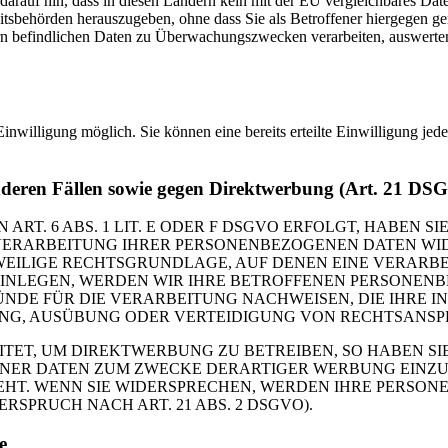
n darauf hin, dass in diesen Ländern kein mit der EU vergleichbares Da
tsbehörden herauszugeben, ohne dass Sie als Betroffener hiergegen ger
n befindlichen Daten zu Überwachungszwecken verarbeiten, auswerten 
inwilligung möglich. Sie können eine bereits erteilte Einwilligung jed
nderen Fällen sowie gegen Direktwerbung (Art. 21 DS
. 6 ABS. 1 LIT. E ODER F DSGVO ERFOLGT, HABEN SIE
VERARBEITUNG IHRER PERSONENBEZOGENEN DATEN WIDE
EWEILIGE RECHTSGRUNDLAGE, AUF DENEN EINE VERARBE
NLEGEN, WERDEN WIR IHRE BETROFFENEN PERSONENBE
DE FÜR DIE VERARBEITUNG NACHWEISEN, DIE IHRE IN
G, AUSÜBUNG ODER VERTEIDIGUNG VON RECHTSANSPRÜC
T, UM DIREKTWERBUNG ZU BETREIBEN, SO HABEN SIE
ER DATEN ZUM ZWECKE DERARTIGER WERBUNG EINZULEG
EHT. WENN SIE WIDERSPRECHEN, WERDEN IHRE PERSO
PRUCH NACH ART. 21 ABS. 2 DSGVO).
e