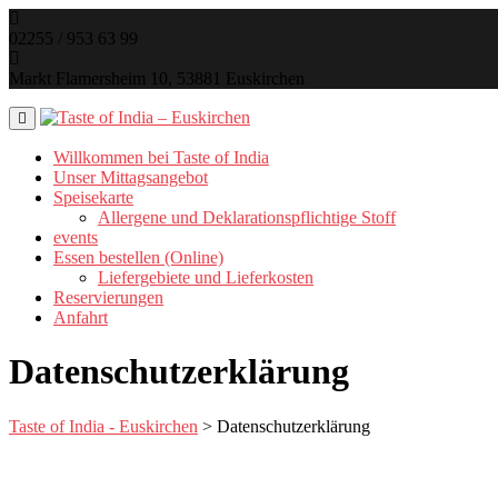
Skip
to
02255 / 953 63 99
content
Markt Flamersheim 10, 53881 Euskirchen
Willkommen bei Taste of India
Unser Mittagsangebot
Speisekarte
Allergene und Deklarationspflichtige Stoff
events
Essen bestellen (Online)
Liefergebiete und Lieferkosten
Reservierungen
Anfahrt
Datenschutzerklärung
Taste of India - Euskirchen
>
Datenschutzerklärung