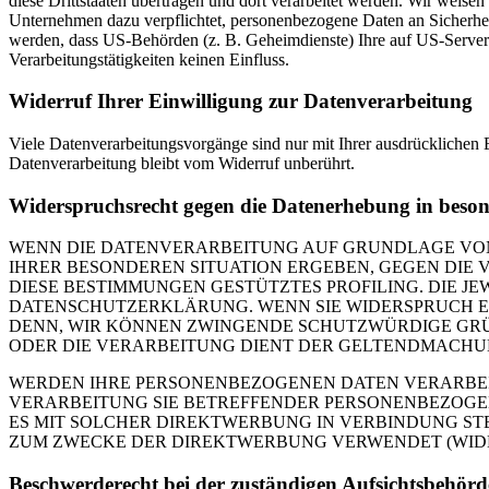
diese Drittstaaten übertragen und dort verarbeitet werden. Wir weise
Unternehmen dazu verpflichtet, personenbezogene Daten an Sicherhei
werden, dass US-Behörden (z. B. Geheimdienste) Ihre auf US-Server
Verarbeitungstätigkeiten keinen Einfluss.
Widerruf Ihrer Einwilligung zur Datenverarbeitung
Viele Datenverarbeitungsvorgänge sind nur mit Ihrer ausdrücklichen E
Datenverarbeitung bleibt vom Widerruf unberührt.
Widerspruchsrecht gegen die Datenerhebung in beso
WENN DIE DATENVERARBEITUNG AUF GRUNDLAGE VON ART
IHRER BESONDEREN SITUATION ERGEBEN, GEGEN DIE 
DIESE BESTIMMUNGEN GESTÜTZTES PROFILING. DIE J
DATENSCHUTZERKLÄRUNG. WENN SIE WIDERSPRUCH EI
DENN, WIR KÖNNEN ZWINGENDE SCHUTZWÜRDIGE GRÜN
ODER DIE VERARBEITUNG DIENT DER GELTENDMACHUN
WERDEN IHRE PERSONENBEZOGENEN DATEN VERARBEITE
VERARBEITUNG SIE BETREFFENDER PERSONENBEZOGEN
ES MIT SOLCHER DIREKTWERBUNG IN VERBINDUNG ST
ZUM ZWECKE DER DIREKTWERBUNG VERWENDET (WIDERS
Beschwerde­recht bei der zuständigen Aufsichts­behörd